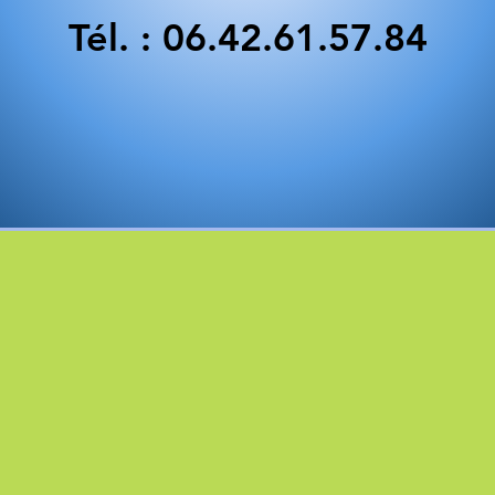
Tél. : 06.42.61.57.84
QUI SUIS-JE ?
Christine Chardon,
Psychologue Sociale,
habilitée IPRP (DREETS)